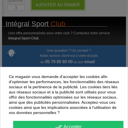
Quantité :
AJOUTER AU PANIER
Intégral Sport
Club
Une offre personnalisée pour votre club ? Contactez notre service
Integral Sport Club
.
Une question ? Un conseil ?
Notre service client est à votre écoute.
05 79 80 60 00
email
au
ou par
Livraison gratuite dès 100 € d'achat.
Ce magasin vous demande d'accepter les cookies afin
d'optimiser les performances, les fonctionnalités des réseaux
Paiement en ligne 100% sécurisé
sociaux et la pertinence de la publicité. Les cookies tiers liés
aux réseaux sociaux et à la publicité sont utilisés pour vous
Paiement par virement
offrir des fonctionnalités optimisées sur les réseaux sociaux,
ainsi que des publicités personnalisées. Acceptez-vous ces
cookies ainsi que les implications associées à l'utilisation de
Satisfait ou remboursé jusqu'à 60 jours
vos données personnelles ?
NOUS PENSONS QUE CES ARTICLES
done_all
Accepter