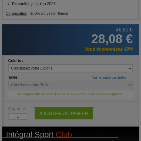
Disponible jusqu'en 2028
Composition
: 100% polyester fleece
46,80 €
28,08 €
Vous économisez 40%
Coloris :
Taille :
Voir le guide des tailles
La disponibilité du produit s'affichera ici après avoir choisi les options.
Quantité :
AJOUTER AU PANIER
Intégral Sport
Club