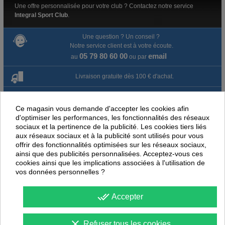
Une offre personnalisée pour votre club ? Contactez notre service
Integral Sport Club
.
Une question ? Un conseil ?
Notre service client est à votre écoute.
05 79 80 60 00
email
au
ou par
Livraison gratuite dès 100 € d'achat.
Paiement en ligne 100% sécurisé
Ce magasin vous demande d'accepter les cookies afin
d'optimiser les performances, les fonctionnalités des réseaux
Paiement par virement
sociaux et la pertinence de la publicité. Les cookies tiers liés
aux réseaux sociaux et à la publicité sont utilisés pour vous
Satisfait ou remboursé jusqu'à 60 jours
offrir des fonctionnalités optimisées sur les réseaux sociaux,
ainsi que des publicités personnalisées. Acceptez-vous ces
cookies ainsi que les implications associées à l'utilisation de
NOUS PENSONS QUE CES ARTICLES
vos données personnelles ?
PEUVENT ÉGALEMENT VOUS INTÉRESSER
done_all
Accepter
-
30
%
-
40
PROMOTION
PROMOTION
clear
Refuser tous les cookies