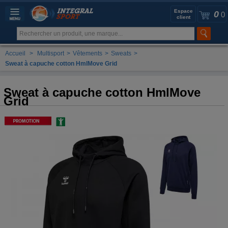
Espace
0
0
client
Accueil
>
Multisport
>
Vêtements
>
Sweats
>
Sweat à capuche cotton HmlMove Grid
Sweat à capuche cotton HmlMove
Grid