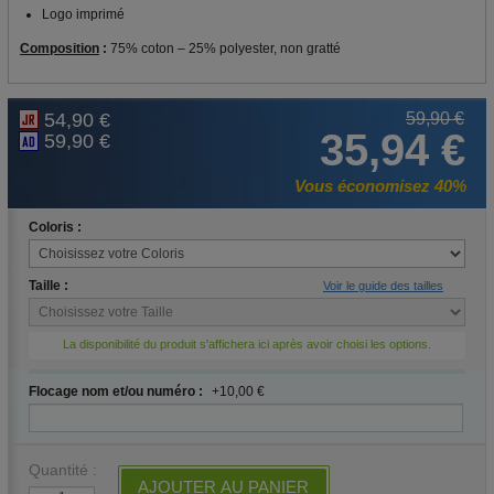
Logo imprimé
Composition
:
75% coton – 25% polyester, non gratté
54,90 €
59,90 €
35,94 €
59,90 €
Vous économisez 40%
Coloris :
Taille :
Voir le guide des tailles
La disponibilité du produit s'affichera ici après avoir choisi les options.
Flocage nom et/ou numéro :
+10,00 €
Quantité :
AJOUTER AU PANIER