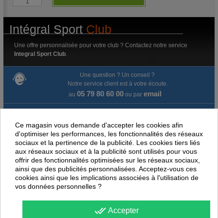
Intégral Sport
Club
Une offre personnalisée pour votre club ? Contactez notre service
Integral Sport Club
.
Une question ? Un conseil ?
Notre service client est à votre écoute.
05 79 80 60 00
email
au
ou par
Livraison gratuite dès 100 € d'achat.
Ce magasin vous demande d'accepter les cookies afin
d'optimiser les performances, les fonctionnalités des réseaux
Paiement en ligne 100% sécurisé
sociaux et la pertinence de la publicité. Les cookies tiers liés
aux réseaux sociaux et à la publicité sont utilisés pour vous
Paiement par virement
offrir des fonctionnalités optimisées sur les réseaux sociaux,
ainsi que des publicités personnalisées. Acceptez-vous ces
Satisfait ou remboursé jusqu'à 60 jours
cookies ainsi que les implications associées à l'utilisation de
vos données personnelles ?
NOUS PENSONS QUE CES ARTICLES
done_all
Accepter
PEUVENT ÉGALEMENT VOUS INTÉRESSER