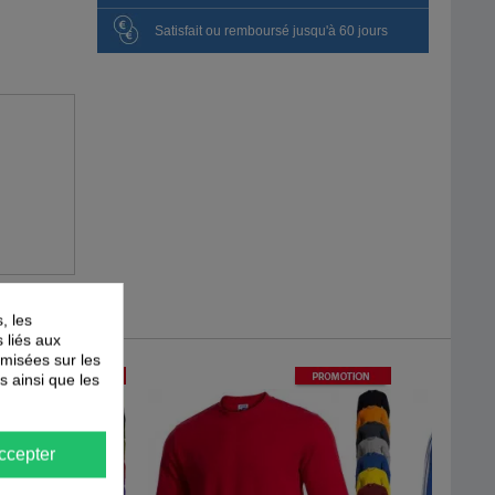
Satisfait ou remboursé jusqu'à 60 jours
, les
s liés aux
timisées sur les
-
40
%
-
40
%
PROMOTION
PROMOTION
s ainsi que les
ccepter