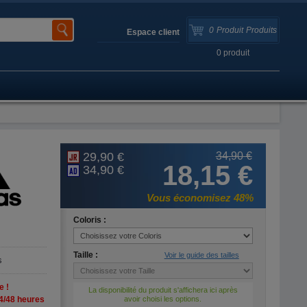
0
Produit
Produits
Espace client
0
produit
29,90 €
34,90 €
18,15 €
34,90 €
Vous économisez 48%
Coloris :
Taille :
Voir le guide des tailles
s
e !
La disponibilité du produit s'affichera ici après
4/48 heures
avoir choisi les options.