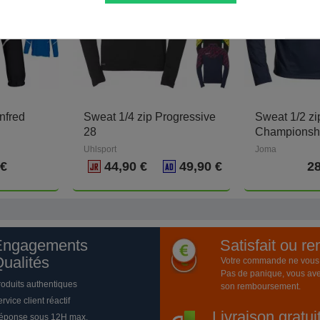
nfred
Sweat 1/4 zip Progressive
Sweat 1/2 zi
28
Championshi
Uhlsport
Joma
 €
44,90 €
49,90 €
28
Engagements
Satisfait ou r
ualités
Votre commande ne vous a
Pas de panique, vous ave
roduits authentiques
son remboursement.
rvice client réactif
Livraison gratu
éponse sous 12H max.