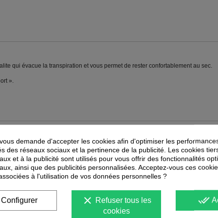
ite qui évacue la transpiration et vous permet de rester confortablement au sec.
ort ».
ous demande d'accepter les cookies afin d'optimiser les performances
PEUVENT ÉGALEMENT VOUS INTÉRESSER
és des réseaux sociaux et la pertinence de la publicité. Les cookies tier
ux et à la publicité sont utilisés pour vous offrir des fonctionnalités op
-
40
%
-
30
%
PROMOTION
PROMOTION
aux, ainsi que des publicités personnalisées. Acceptez-vous ces cookie
 associées à l'utilisation de vos données personnelles ?
clear
done_all
Configurer
Refuser tous les
A
cookies