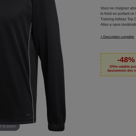
Vous ne craignez ab
le froid en portant ce
Training Adidas Top 
Allez-y sans modérati
+ Description complète
-48%
Offre valable ju
épuisement des s
er le zoom