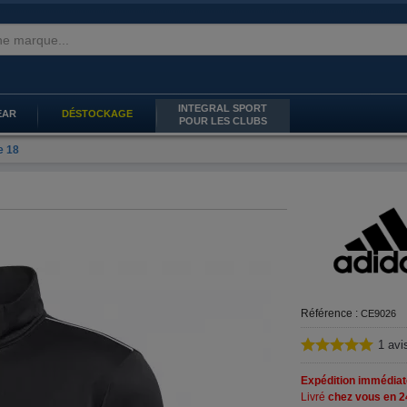
INTEGRAL SPORT
EAR
DÉSTOCKAGE
POUR LES CLUBS
e 18
Référence :
CE9026
1
avi
Expédition immédiat
Livré
chez vous en 2