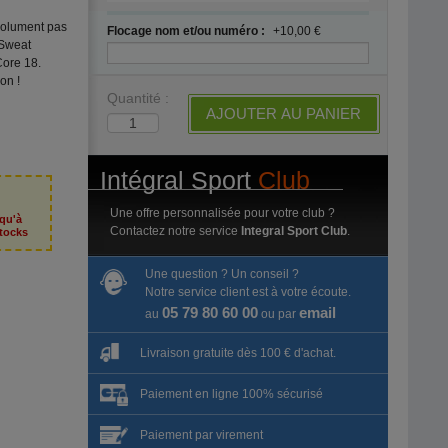
solument pas
Flocage nom et/ou numéro :
+10,00 €
 Sweat
Core 18.
on !
Quantité :
AJOUTER AU PANIER
Intégral Sport
Club
Une offre personnalisée pour votre club ?
squ'à
Contactez notre service
Integral Sport Club
.
tocks
Une question ? Un conseil ?
Notre service client est à votre écoute.
05 79 80 60 00
email
au
ou par
Livraison gratuite dès 100 € d'achat.
Paiement en ligne 100% sécurisé
Paiement par virement