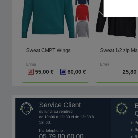
Sweat CMPT Wings
Sweat 1/2 zip Ma
Erima
Errea
55,00 €
60,00 €
25,80
Service Client
du lundi au vendredi
Q
de 10h00 à 12h30 et de 13h30 à
18h00.
P
Se
Par téléphone :
05 79 80 60 00
R