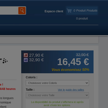
0
Produit
Produits
Espace client
0
produit
27,90 €
32,90 €
16,45 €
32,90 €
Vous économisez 50%
Coloris :
e !
4/48 heures
Taille :
Voir le guide des tailles
es longues
La disponibilité du produit s'affichera ici après
onomique
avoir choisi les options.
llent