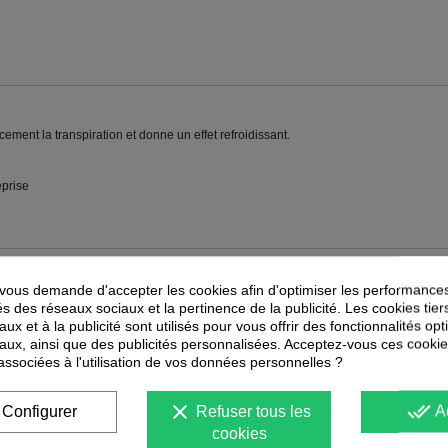
ement la transpiration et donne un effet refroidissant.
eprise
ous demande d'accepter les cookies afin d'optimiser les performances
PEUVENT ÉGALEMENT VOUS INTÉRESSER
és des réseaux sociaux et la pertinence de la publicité. Les cookies tier
ux et à la publicité sont utilisés pour vous offrir des fonctionnalités op
-
40
%
-
40
%
PROMOTION
PROMOTION
aux, ainsi que des publicités personnalisées. Acceptez-vous ces cookie
 associées à l'utilisation de vos données personnelles ?
clear
done_all
Configurer
Refuser tous les
A
cookies