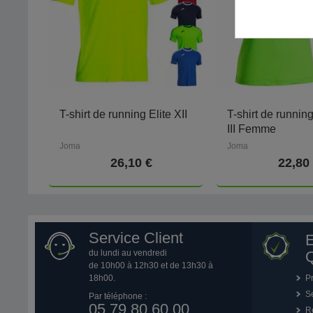
T-shirt de running Elite XII
T-shirt de runnin
III Femme
Joma
Joma
26,10 €
22,80
Service Client
du lundi au vendredi
Q
de 10h00 à 12h30 et de 13h30 à
18h00.
P
Se
Par téléphone :
05 79 80 60 00
R