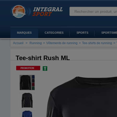
MARQUES
CATEGORIES
SPORTS
SPORTSW
Accueil
>
Running
>
Vêtements de running
>
Tee-shirts de running
>
Tee-shirt Rush ML