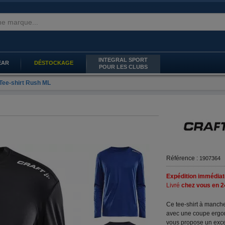
INTEGRAL SPORT
EAR
DÉSTOCKAGE
POUR LES CLUBS
Tee-shirt Rush ML
Référence :
1907364
Expédition immédiat
Livré
chez vous en 2
Ce tee-shirt à manch
avec une coupe erg
vous propose un exce