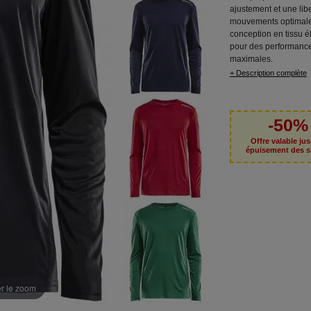
ajustement et une lib
mouvements optimale
conception en tissu é
pour des performanc
maximales.
+ Description complète
-50%
Offre valable ju
épuisement des s
er le zoom