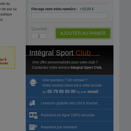
erté de
 de par sa
Flocage nom et/ou numéro :
+10,00 €
lastique
es
Quantité :
AJOUTER AU PANIER
Intégral Sport
Club
squ'à
Une offre personnalisée pour votre club ?
tocks
Contactez notre service
Integral Sport Club
.
Une question ? Un conseil ?
Notre service client est à votre écoute.
05 79 80 60 00
email
au
ou par
Livraison gratuite dès 100 € d'achat.
Paiement en ligne 100% sécurisé
Paiement par virement