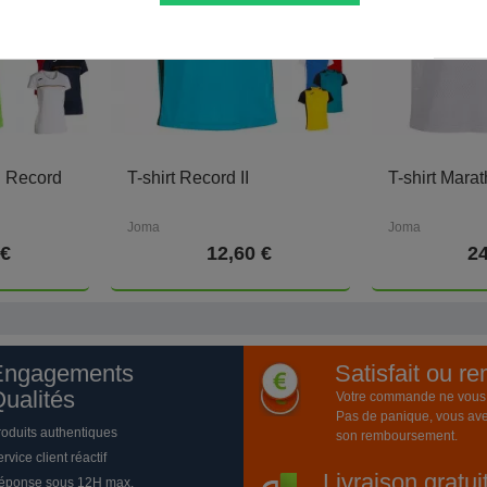
g Record
T-shirt Record II
T-shirt Mara
Joma
Joma
 €
12,60 €
24
Engagements
Satisfait ou r
ualités
Votre commande ne vous a
Pas de panique, vous ave
roduits authentiques
son remboursement.
rvice client réactif
Livraison gratu
éponse sous 12H max.