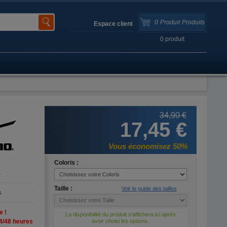
0
Produit
Produits
Espace client
0
produit
34,90 €
17,45 €
Vous économisez 50%
Coloris :
2
Taille :
Voir le guide des tailles
s
e !
La disponibilité du produit s'affichera ici après
4/48 heures
avoir choisi les options.