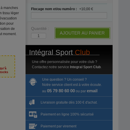
et à manches
Flocage nom et/ou numéro :
+10,00 €
 tissu léger
l'évacuation
tion pour
Quantité :
nsation de
AJOUTER AU PANIER
out moment.
Intégral Sport
Club
Une offre personnalisée pour votre club ?
Contactez notre service
Integral Sport Club
.
squ'à
tocks
Une question ? Un conseil ?
Notre service client est à votre écoute.
05 79 80 60 00
email
au
ou par
Livraison gratuite dès 100 € d'achat.
Paiement en ligne 100% sécurisé
Paiement par virement