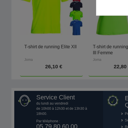
T-shirt de running Elite XII
T-shirt de runnin
III Femme
Joma
Joma
26,10 €
22,80
Service Client
du lundi au vendredi
Q
de 10h00 à 12h30 et de 13h30 à
18h00.
P
Se
Par téléphone :
05 79 80 60 00
R