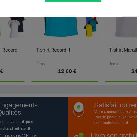
g Record
T-shirt Record II
T-shirt Mara
Joma
Joma
 €
12,60 €
24
Engagements
Satisfait ou r
ualités
Votre commande ne vous a
Pas de panique, vous ave
roduits authentiques
son remboursement.
rvice client réactif
Livraison gratu
éponse sous 12H max.