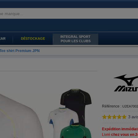
INTEGRAL SPORT
EAR
DÉSTOCKAGE
POUR LES CLUBS
Tee shirt Premium JPN
Référence :
U2EA700
3
avi
Expédition immédiat
Livré
chez vous en 2