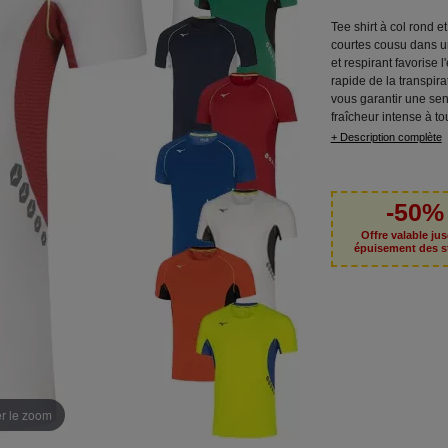
Tee shirt à col rond 
courtes cousu dans un
et respirant favorise 
rapide de la transpira
vous garantir une se
fraîcheur intense à t
+ Description complète
-50%
Offre valable ju
épuisement des s
er le zoom