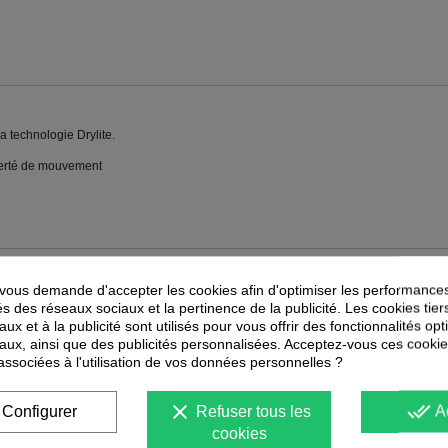
la technologie Drylite.
berté de mouvement
ous demande d'accepter les cookies afin d'optimiser les performances
PEUVENT ÉGALEMENT VOUS INTÉRESSER
és des réseaux sociaux et la pertinence de la publicité. Les cookies tier
ux et à la publicité sont utilisés pour vous offrir des fonctionnalités op
-
40
%
-
40
%
PROMOTION
PROMOTION
aux, ainsi que des publicités personnalisées. Acceptez-vous ces cookie
 associées à l'utilisation de vos données personnelles ?
clear
done_all
Configurer
Refuser tous les
A
cookies