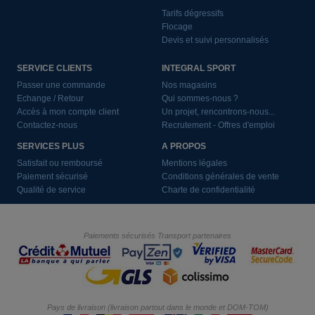
Tarifs dégressifs
Flocage
Devis et suivi personnalisés
SERVICE CLIENTS
INTEGRAL SPORT
Passer une commande
Nos magasins
Echange / Retour
Qui sommes-nous ?
Accès à mon compte client
Un projet, rencontrons-nous...
Contactez-nous
Recrutement - Offres d'emploi
SERVICES PLUS
A PROPOS
Satisfait ou remboursé
Mentions légales
Paiement sécurisé
Conditions générales de vente
Qualité de service
Charte de confidentialité
Paiements sécurisés
Transport partenaires
Pays de livraison (livraison partout dans le monde et DOM-TOM)