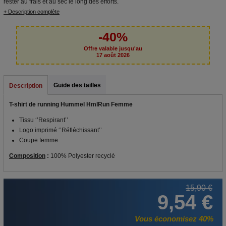
rester au frais et au sec le long des efforts.
+ Description complète
-40%
Offre valable jusqu'au
17 août 2026
Guide des tailles
Description
T-shirt de running Hummel HmlRun Femme
Tissu ‘’Respirant’’
Logo imprimé ‘’Réfléchissant’’
Coupe femme
Composition
:
100% Polyester recyclé
15,90 €
9,54 €
Vous économisez 40%