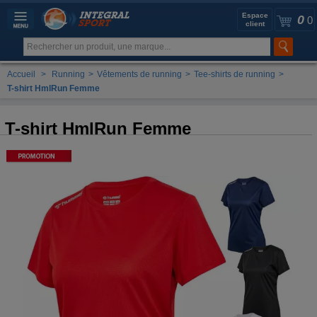
Espace
0
0
client
Accueil
>
Running
>
Vêtements de running
>
Tee-shirts de running
>
T-shirt HmlRun Femme
T-shirt HmlRun Femme