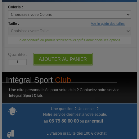
Coloris :
Taille :
Voir le guide des tailles
La disponibilité du produit s'affichera ici après avoir choisi les options.
Quantité :
AJOUTER AU PANIER
Intégral Sport
Club
Une offre personnalisée pour votre club ? Contactez notre service
Integral Sport Club
.
Une question ? Un conseil ?
Notre service client est à votre écoute.
05 79 80 60 00
email
au
ou par
Livraison gratuite dès 100 € d'achat.