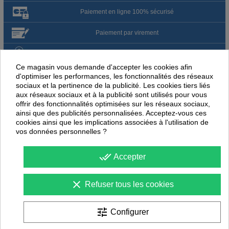
Paiement en ligne 100% sécurisé
Paiement par virement
Satisfait ou remboursé jusqu'à 60 jours
Ce magasin vous demande d'accepter les cookies afin
d'optimiser les performances, les fonctionnalités des réseaux
NOUS PENSONS QUE CES ARTICLES
sociaux et la pertinence de la publicité. Les cookies tiers liés
PEUVENT ÉGALEMENT VOUS INTÉRESSER
aux réseaux sociaux et à la publicité sont utilisés pour vous
offrir des fonctionnalités optimisées sur les réseaux sociaux,
ainsi que des publicités personnalisées. Acceptez-vous ces
-
40
%
-
40
PROMOTION
PROMOTION
cookies ainsi que les implications associées à l'utilisation de
vos données personnelles ?
done_all
Accepter
clear
Refuser tous les cookies
tune
Configurer