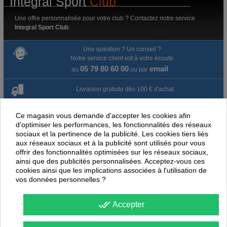
Intégral Sport
Club
Une offre personnalisée pour votre club ? Contactez notre service
Integral Sport Club
.
Une question ? Un conseil ?
Notre service client est à votre écoute.
05 79 80 60 00
email
au
ou par
Livraison gratuite dès 100 € d'achat.
Paiement en ligne 100% sécurisé
Ce magasin vous demande d'accepter les cookies afin
d'optimiser les performances, les fonctionnalités des réseaux
Paiement par virement
sociaux et la pertinence de la publicité. Les cookies tiers liés
aux réseaux sociaux et à la publicité sont utilisés pour vous
offrir des fonctionnalités optimisées sur les réseaux sociaux,
Satisfait ou remboursé jusqu'à 60 jours
ainsi que des publicités personnalisées. Acceptez-vous ces
cookies ainsi que les implications associées à l'utilisation de
vos données personnelles ?
NOUS PENSONS QUE CES ARTICLES
PEUVENT ÉGALEMENT VOUS INTÉRESSER
done_all
Accepter
-
48
%
-
40
PROMOTION
PROMOTION