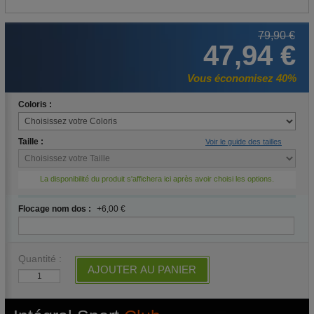
79,90 €
47,94 €
Vous économisez 40%
Coloris :
Taille :
Voir le guide des tailles
La disponibilité du produit s'affichera ici après avoir choisi les options.
Flocage nom dos :
+6,00 €
Quantité :
AJOUTER AU PANIER