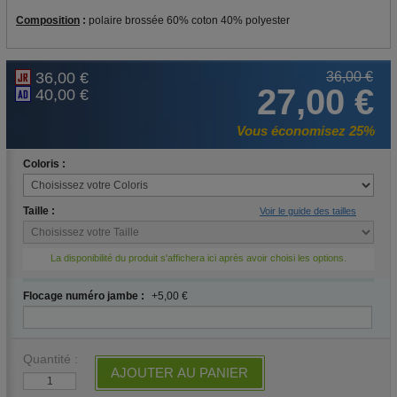
Composition
:
polaire brossée 60% coton 40% polyester
36,00 €
36,00 €
27,00 €
40,00 €
Vous économisez 25%
Coloris :
Taille :
Voir le guide des tailles
La disponibilité du produit s'affichera ici après avoir choisi les options.
Flocage numéro jambe :
+5,00 €
Quantité :
AJOUTER AU PANIER