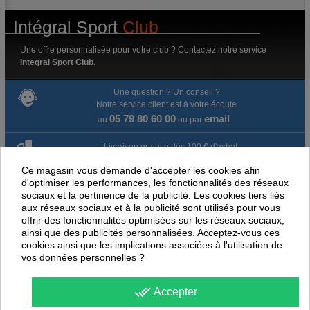
Intégral Sport
Club
Une offre personnalisée pour votre club ? Contactez notre service
Integral Sport Club
.
Une question ? Un conseil ?
Notre service client est à votre écoute.
05 79 80 60 00
email
au
ou par
Livraison gratuite dès 100 € d'achat.
Ce magasin vous demande d'accepter les cookies afin
Paiement en ligne 100% sécurisé
d'optimiser les performances, les fonctionnalités des réseaux
sociaux et la pertinence de la publicité. Les cookies tiers liés
Paiement par virement
aux réseaux sociaux et à la publicité sont utilisés pour vous
offrir des fonctionnalités optimisées sur les réseaux sociaux,
ainsi que des publicités personnalisées. Acceptez-vous ces
Satisfait ou remboursé jusqu'à 60 jours
cookies ainsi que les implications associées à l'utilisation de
vos données personnelles ?
NOUS PENSONS QUE CES ARTICLES
PEUVENT ÉGALEMENT VOUS INTÉRESSER
done_all
Accepter